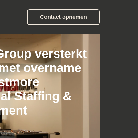
Contact opnemen
roup versterkt
 met overname
stmore
al Staffing &
tment