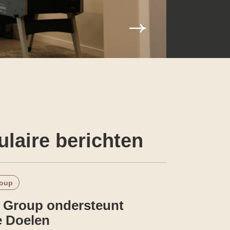
laire berichten
oup
Group ondersteunt
 Doelen