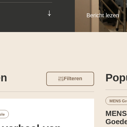
Bericht lezen
en
Popu
Filteren
MENS Gr
MENS 
ple
Goede