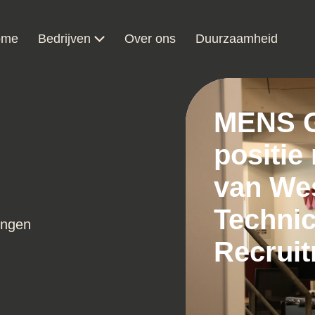
ome
Bedrijven
Over ons
Duurzaamheid
MENS G
positie
van We
Technic
ingen
Recrui