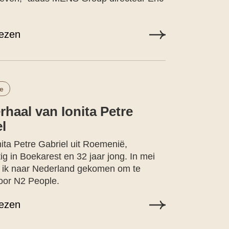
lezen
e
rhaal van Ionita Petre
l
nita Petre Gabriel uit Roemenië,
g in Boekarest en 32 jaar jong. In mei
 ik naar Nederland gekomen om te
oor N2 People.
lezen