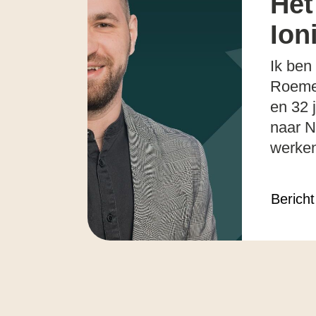
Het
Ion
Ik ben 
Roemen
en 32 
naar N
werken
Bericht