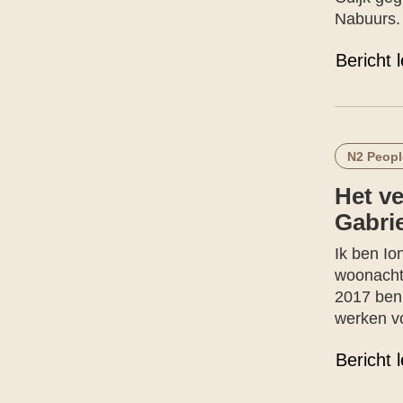
Nabuurs.
Bericht 
N2 Peopl
Het ve
Gabrie
Ik ben Io
woonachti
2017 ben
werken v
Bericht 