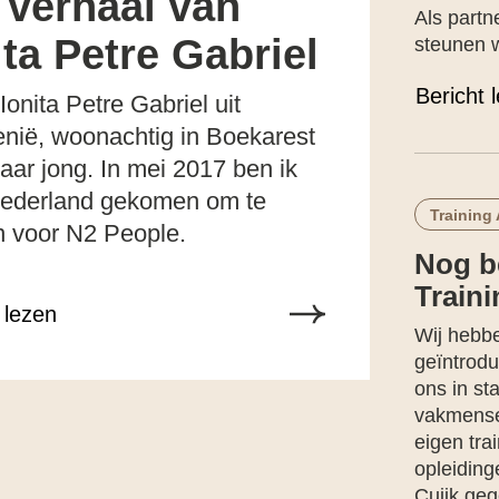
 verhaal van
Als partn
ita Petre Gabriel
steunen 
Bericht 
Ionita Petre Gabriel uit
ië, woonachtig in Boekarest
jaar jong. In mei 2017 ben ik
ederland gekomen om te
Training
 voor N2 People.
Nog b
Train
 lezen
Wij hebbe
geïntrodu
ons in s
vakmense
eigen tra
opleiding
Cuijk geg